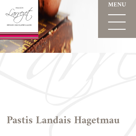
MENU
Aller
au
contenu
principal
Pastis Landais Hagetmau