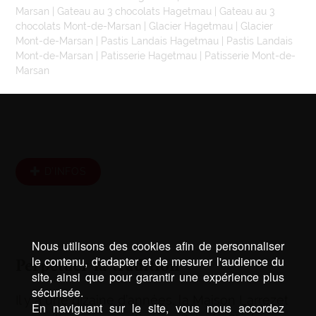
Marsan
|
Gateau au 3 chocolats Hagetmau
|
Gateau au 3
chocolats Mont-de-Marsan
|
Glacier Hagetmau
|
Glacier
Mont-de-Marsan
|
Pastis Landais Hagetmau
|
Pastis Landais
Mont-de-Marsan
|
Patisserie Hagetmau
|
Patisserie Mont-de-
Marsan
D’INFOS
Nous utilisons des cookies afin de personnaliser
Perpétuer la tradition
le contenu, d'adapter et de mesurer l'audience du
site, ainsi que pour garantir une expérience plus
sécurisée.
Il y a une dizaine d’années, la Maison Larrezet
En naviguant sur le site, vous nous accordez